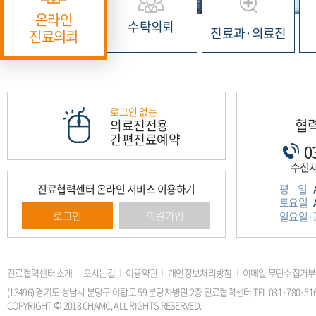
온라인
수탁의뢰
진료과·의료진
진료의뢰
로그인 없는
협
의료진전용
간편진료예약
0
수신자부
평일
진료협력센터 온라인 서비스 이용하기
토요일
로그인
회원가입
일요일·
진료협력센터 소개
오시는길
이용약관
개인정보처리방침
이메일 무단수집거부
(13496) 경기도 성남시 분당구 야탑로 59 분당차병원 2층 진료협력센터 TEL 031·780·5168 FAX
COPYRIGHT © 2018 CHAMC, ALL RIGHTS RESERVED.