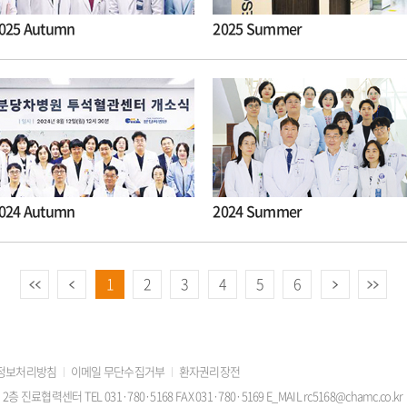
025 Autumn
2025 Summer
024 Autumn
2024 Summer
이전
다음
끝
1
2
3
4
5
6
정보처리방침
이메일 무단수집거부
환자권리장전
료협력센터 TEL 031·780·5168 FAX 031·780·5169 E_MAIL rc5168@chamc.co.kr