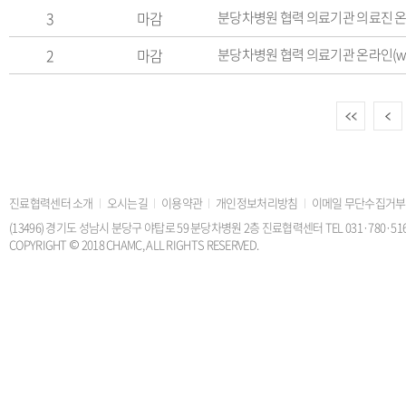
3
마감
분당차병원 협력 의료기관 의료진 온라인
2
마감
분당차병원 협력 의료기관 온라인(web
이
진료협력센터 소개
오시는길
이용약관
개인정보처리방침
이메일 무단수집거부
(13496) 경기도 성남시 분당구 야탑로 59 분당차병원 2층 진료협력센터 TEL 031·780·5168 FAX
COPYRIGHT © 2018 CHAMC, ALL RIGHTS RESERVED.